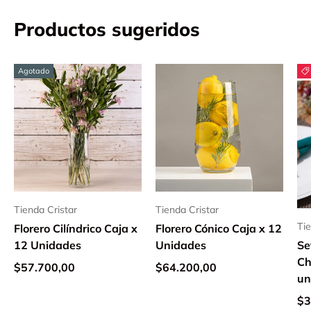
Productos sugeridos
40
Agotado
Tienda Cristar
Tienda Cristar
Tie
Florero Cilíndrico Caja x
Florero Cónico Caja x 12
12 Unidades
Unidades
Se
Ch
$57.700,00
$64.200,00
un
$3