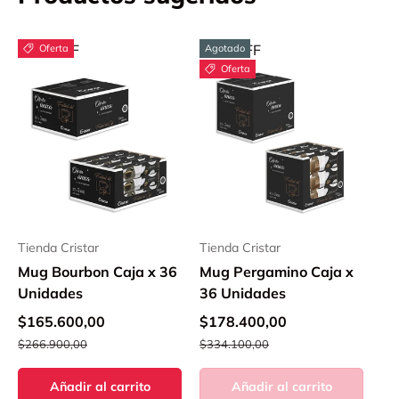
40% OFF
40% OFF
Oferta
Agotado
Oferta
Tienda Cristar
Tienda Cristar
Mug Bourbon Caja x 36
Mug Pergamino Caja x
Unidades
36 Unidades
$165.600,00
$178.400,00
$266.900,00
$334.100,00
Añadir al carrito
Añadir al carrito