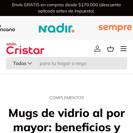
Envío GRATIS en compras desde $170.000 (descuento
Ir al contenido
aplicado antes de impuesto).
Menú
Iniciar sesión
Cesta
Buscar
Tipo de producto
Todos
COMPLEMENTOS
Mugs de vidrio al por
mayor: beneficios y