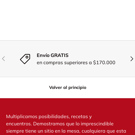
Envío GRATIS
Anterior
Sig
en compras superiores a $170.000
Volver al principio
Multiplicamos posibilidades, recetas y
encuentros. Demostramos que lo imprescindible
siempre tiene un sitio en la mesa, cualquiera que esta