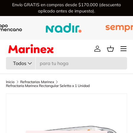
Envío GRATIS en compras desde $170.000 (descuento
Ir al contenido
aplicado antes de impuesto).
Menú
Iniciar sesión
Cesta
Buscar
Tipo de producto
Todos
Inicio
Refractarias Marinex
Refractaria Marinex Rectangular Seletta x 1 Unidad