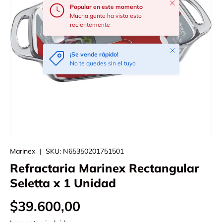
Cerrar
Popular en este momento
Mucha gente ha visto esto
recientemente
Cerrar
¡Se vende rápido!
No te quedes sin el tuyo
Marinex
|
SKU:
N65350201751501
Refractaria Marinex Rectangular
Seletta x 1 Unidad
$39.600,00