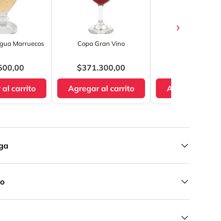
›
gua Marruecos
Copa Gran Vino
Copa Helado Fie
500,00
$371.300,00
$34.000,0
al carrito
Agregar al carrito
Agregar al car
ega
do