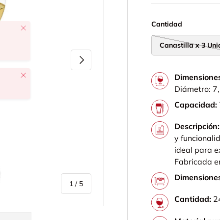
Cantidad
Canastilla x 3 Un
Siguiente
Cerrar
Dimensione
Diámetro: 7
Capacidad:
Descripción:
y funcionali
ideal para e
Fabricada en
Dimensione
de
1
/
5
Cantidad:
2