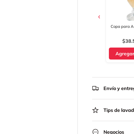
‹
Copa para A
$38.
Agregar 
Envío y entr
Tips de lava
Negocios