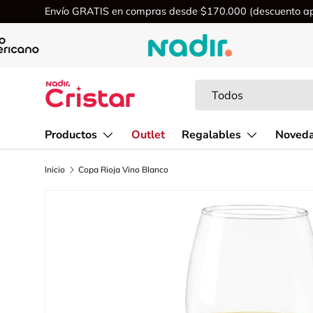
Envío GRATIS en compras desde $170.000 (descuento apl
Ir al contenido
Buscar
Tipo de producto
Todos
Productos
Outlet
Regalables
Noved
Inicio
Copa Rioja Vino Blanco