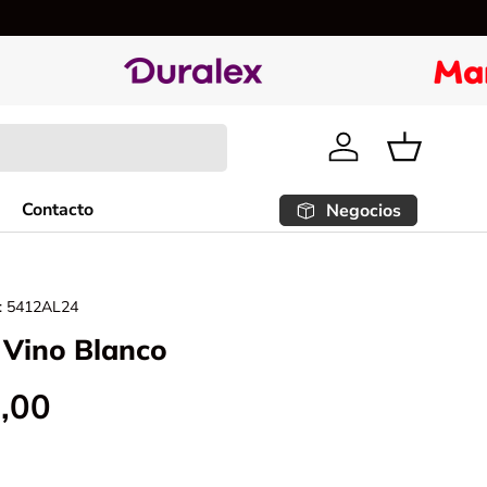
Tiempo de
Iniciar sesión
Cesta
Contacto
Negocios
:
5412AL24
 Vino Blanco
,00