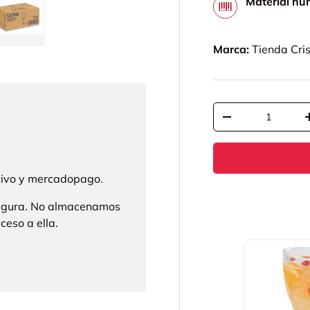
Material nu
Marca:
Tienda Cris
lería
 vista de galería
agen 4 en la vista de galería
Cargar imagen 5 en la vista de galería
Cant.
-
ctivo y mercadopago.
segura. No almacenamos
ceso a ella.