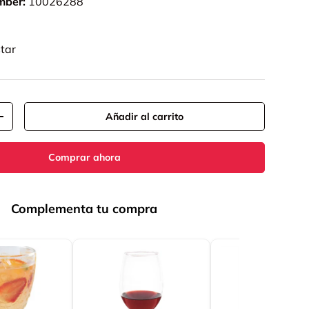
mber:
10026288
tar
Añadir al carrito
+
Comprar ahora
Complementa tu compra