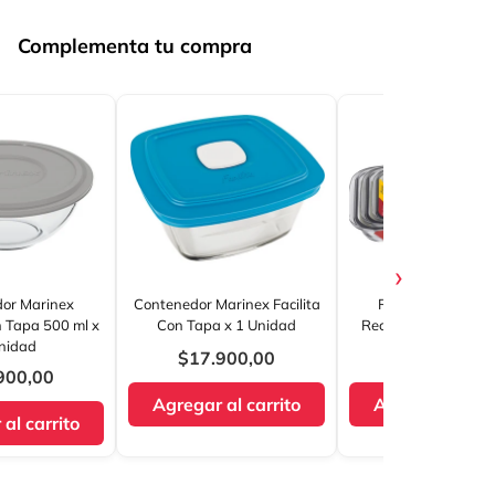
Complementa tu compra
›
or Marinex
Contenedor Marinex Facilita
Refractarias Mar
 Tapa 500 ml x
Con Tapa x 1 Unidad
Rectangular x 3 Un
nidad
$17.900,00
$108.100,0
900,00
Agregar al carrito
Agregar al car
al carrito