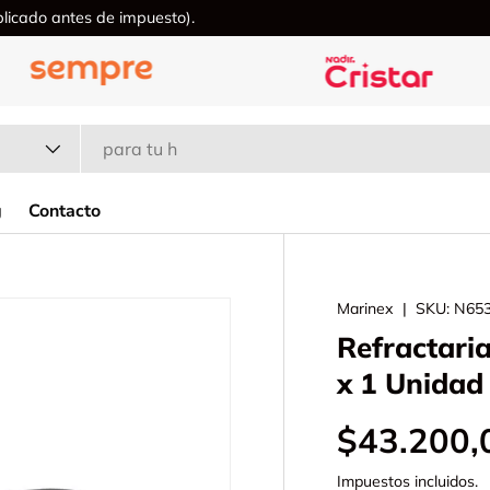
icado antes de impuesto).
g
Contacto
Marinex
|
SKU:
N65
Refractari
x 1 Unidad
$43.200,
Impuestos incluidos.