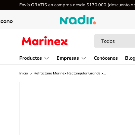
Envío GRATIS en compras desde $170.000 (descuento apl
Ir al contenido
Buscar
Tipo de producto
Todos
Productos
Empresas
Conócenos
Blo
Inicio
Refractaria Marinex Rectangular Grande x 1 Unidad