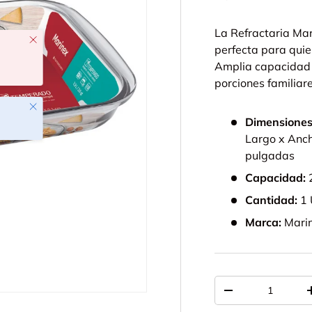
La Refractaria Mar
Cerrar
perfecta para quie
Amplia capacidad p
porciones familiar
Cerrar
Dimensiones
Largo x Anch
pulgadas
Capacidad:
Cantidad:
1
Marca:
Mari
Cant.
-