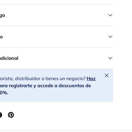
ega
do
adicional
Cerrar
rista, distribuidor o tienes un negocio?
Haz
ara registrarte y accede a descuentos de
30%.