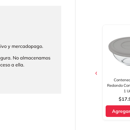
ctivo y mercadopago.
segura. No almacenamos
ceso a ella.
‹
Contened
Redondo Con
1 U
$17.
Agregar 