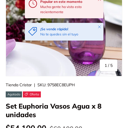
Popular en este momento
Mucha gente ha visto esto
recientemente
Cerrar
¡Se vende rápido!
No te quedes sin el tuyo
de
1
/
5
Tienda Cristar
|
SKU:
9758EC8EUPH
Agotado
Oferta
Set Euphoria Vasos Agua x 8
unidades