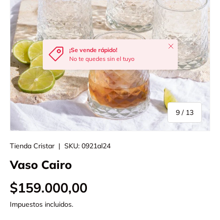
Cerrar
¡Se vende rápido!
No te quedes sin el tuyo
de
9
/
13
Tienda Cristar
|
SKU:
0921al24
Vaso Cairo
$159.000,00
Impuestos incluidos.