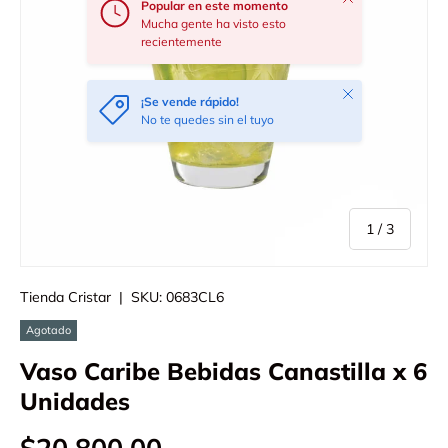
Popular en este momento
Mucha gente ha visto esto
recientemente
Cerrar
¡Se vende rápido!
No te quedes sin el tuyo
de
1
/
3
Tienda Cristar
|
SKU:
0683CL6
Agotado
Vaso Caribe Bebidas Canastilla x 6
Unidades